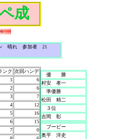
ペ成
ン 晴れ 参加者 21
ランク
次回ハンデ
優 勝
1
6
村安 孝一
2
6
準優勝
3
7
松田 精二
4
12
３位
5
16
吉岡 彰
6
15
ブービー
7
0
奥平 洋史
8
6