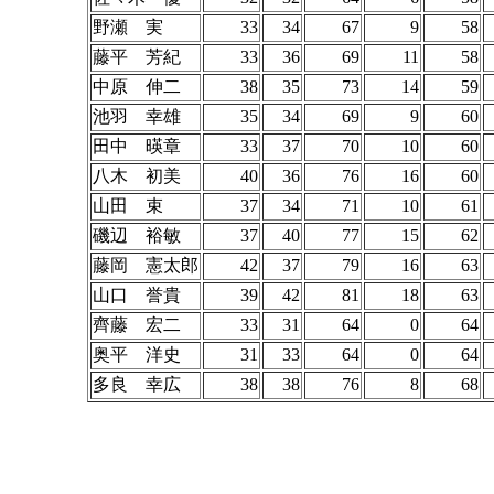
野瀬 実
33
34
67
9
58
藤平 芳紀
33
36
69
11
58
中原 伸二
38
35
73
14
59
池羽 幸雄
35
34
69
9
60
田中 暎章
33
37
70
10
60
八木 初美
40
36
76
16
60
山田 束
37
34
71
10
61
磯辺 裕敏
37
40
77
15
62
藤岡 憲太郎
42
37
79
16
63
山口 誉貴
39
42
81
18
63
齊藤 宏二
33
31
64
0
64
奥平 洋史
31
33
64
0
64
多良 幸広
38
38
76
8
68