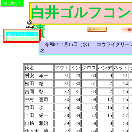
白井ゴルフコン
績
:
令和8年4月15日（水） コウライグリー
名
氏名
アウト
イン
グロス
ハンデ
ネット
村安 孝一
31
29
60
9
51
松田 精二
31
30
61
7
54
吉岡 彰
32
31
63
7
56
中村 憲司
34
34
68
12
56
竹田 功
36
36
72
16
56
土田 栄一
38
34
72
15
57
山﨑 雅治
29
29
58
0
58
佐々木 優一
32
32
64
6
58