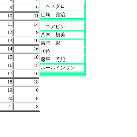
ベスグロ
9
9
山﨑 雅治
10
11
11
14
ニアピン
12
9
八木 初美
13
10
吉岡 彰
14
16
10位
15
10
藤平 芳紀
16
15
ホールインワン
17
16
18
18
19
0
20
8
21
8